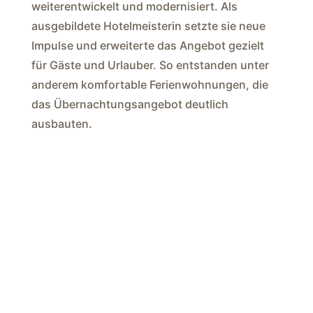
weiterentwickelt und modernisiert. Als
ausgebildete Hotelmeisterin setzte sie neue
Impulse und erweiterte das Angebot gezielt
für Gäste und Urlauber. So entstanden unter
anderem komfortable Ferienwohnungen, die
das Übernachtungsangebot deutlich
ausbauten.
Zudem führte sie neue Konzepte ein, wie etwa
„Die Buud“ sowie das „Schwanenstund“-
Frühstück, die sowohl bei Einheimischen als
auch bei Gästen großen Anklang finden.
Ergänzt wird das Angebot durch vielfältige
Arrangements für Urlauber sowie
Veranstaltungen im Außenbereich, wodurch
sich der Betrieb zunehmend auch als Ort für
besondere Erlebnisse und Events etabliert